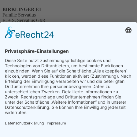
BIRKLINGER EI
Familie Servatius
E. + S. Servatius GbR
Klostergasse 2
97346 Birklingen
Telefon 09326 99930
E-Mail
info@birklinger-ei.de
Eierverkaufsraum - Hühnerstall
Casteller Straße 20
97346 Birklingen
Navigation überspringen
Kontakt
Impressum
Datenschutz
Gefördert durch das Bayerische Staatsministerium für Ernährung,
Landwirtschaft und Forsten und den Europäischen
Landwirtschaftsfonds für die Entwicklung des Ländlichen Raumes