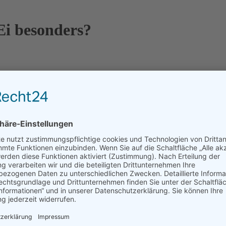
Ei besonders?
 vor allem man weiß wo es herkommt