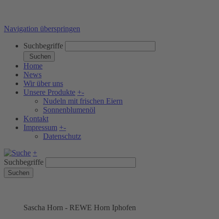
Navigation überspringen
Suchbegriffe
Suchen
Home
News
Wir über uns
Unsere Produkte
+
-
Nudeln mit frischen Eiern
Sonnenblumenöl
Kontakt
Impressum
+
-
Datenschutz
+
Suchbegriffe
Suchen
Sascha Horn - REWE Horn Iphofen