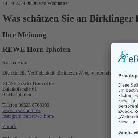
14-10-2024 08:00
von Webmaster
Was schätzen Sie an Birklinger 
Ihre Meinung
REWE Horn Iphofen
Sascha Horn:
Die schnelle Verfügbarkeit, die kurzen Wege, vorOrt abgepackt und
REWE Sascha Horn oHG
Bahnhofstraße 61
97346 Iphofen
Telefon 09323 8768303
www.rewe-horn.de
instagram.com/rewe_horn/
Zurück