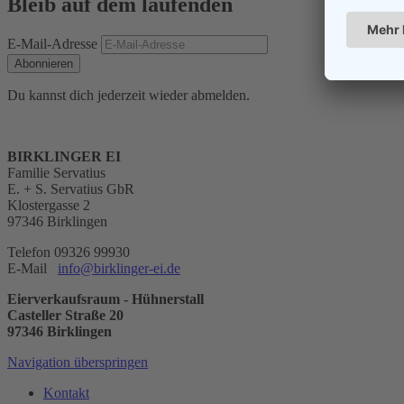
Bleib auf dem laufenden
E-Mail-Adresse
Abonnieren
Du kannst dich jederzeit wieder abmelden.
BIRKLINGER EI
Familie Servatius
E. + S. Servatius GbR
Klostergasse 2
97346 Birklingen
Telefon 09326 99930
E-Mail
info@birklinger-ei.de
Eierverkaufsraum - Hühnerstall
Casteller Straße 20
97346 Birklingen
Navigation überspringen
Kontakt